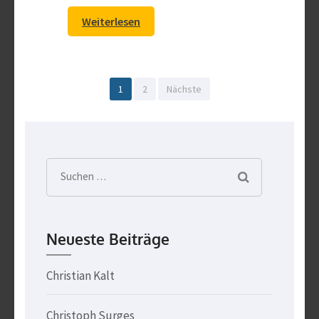
Weiterlesen
Beitragsnavigation
Seite
Seite
1
2
Nächste
Suchen
nach:
Neueste Beiträge
Christian Kalt
Christoph Surges